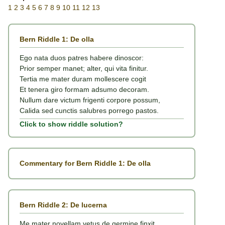
1
2
3
4
5
6
7
8
9
10
11
12
13
Bern Riddle 1: De olla
Ego nata duos patres habere dinoscor:
Prior semper manet; alter, qui vita finitur.
Tertia me mater duram mollescere cogit
Et tenera giro formam adsumo decoram.
Nullum dare victum frigenti corpore possum,
Calida sed cunctis salubres porrego pastos.
Click to show riddle solution?
Commentary for Bern Riddle 1: De olla
Bern Riddle 2: De lucerna
Me mater novellam vetus de germine finxit