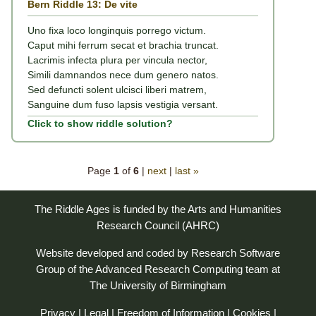
Bern Riddle 13: De vite
Uno fixa loco longinquis porrego victum.
Caput mihi ferrum secat et brachia truncat.
Lacrimis infecta plura per vincula nector,
Simili damnandos nece dum genero natos.
Sed defuncti solent ulcisci liberi matrem,
Sanguine dum fuso lapsis vestigia versant.
Click to show riddle solution?
Page
1
of
6
|
next
|
last »
The Riddle Ages is funded by the Arts and Humanities
Research Council (AHRC)
Website developed and coded by
Research Software
Group
of the
Advanced Research Computing
team at
The University of Birmingham
Privacy
|
Legal
|
Freedom of Information
|
Cookies
|