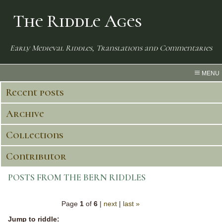
The Riddle Ages
Early Medieval Riddles, Translations and Commentaries
MENU
Recent posts
Archive
Collections
Contributor
POSTS FROM THE BERN RIDDLES
Page
1
of
6
|
next
|
last »
Jump to riddle: