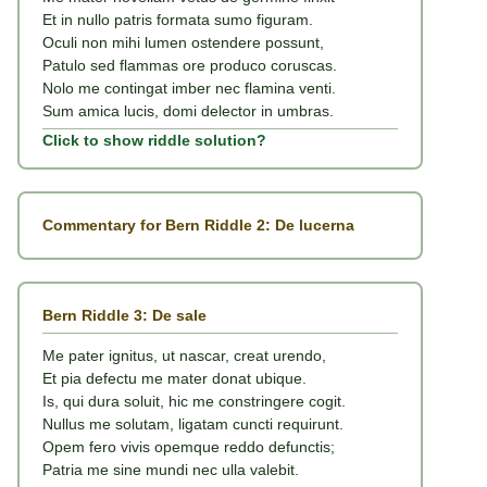
Et in nullo patris formata sumo figuram.
Oculi non mihi lumen ostendere possunt,
Patulo sed flammas ore produco coruscas.
Nolo me contingat imber nec flamina venti.
Sum amica lucis, domi delector in umbras.
Click to show riddle solution?
Commentary for Bern Riddle 2: De lucerna
Bern Riddle 3: De sale
Me pater ignitus, ut nascar, creat urendo,
Et pia defectu me mater donat ubique.
Is, qui dura soluit, hic me constringere cogit.
Nullus me solutam, ligatam cuncti requirunt.
Opem fero vivis opemque reddo defunctis;
Patria me sine mundi nec ulla valebit.