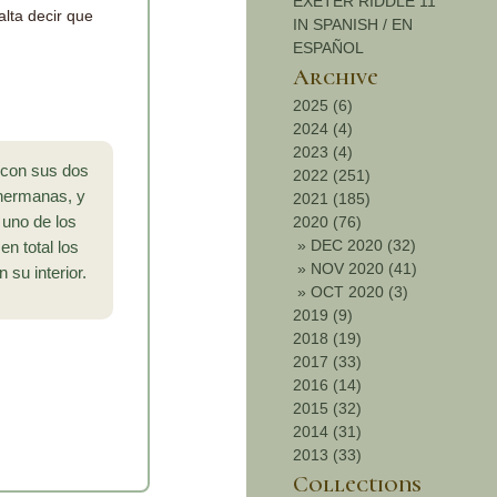
EXETER RIDDLE 11
alta decir que
IN SPANISH / EN
ESPAÑOL
Archive
2025 (6)
2024 (4)
2023 (4)
 con sus dos
2022 (251)
 hermanas, y
2021 (185)
 uno de los
2020 (76)
»
DEC 2020 (32)
en total los
»
NOV 2020 (41)
su interior.
»
OCT 2020 (3)
2019 (9)
2018 (19)
2017 (33)
2016 (14)
2015 (32)
2014 (31)
2013 (33)
Collections