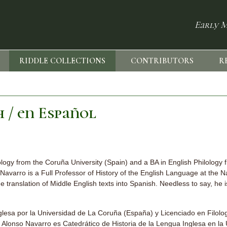
Early M
RIDDLE COLLECTIONS
CONTRIBUTORS
R
h / en Español
logy from the Coruña University (Spain) and a BA in English Philology 
Navarro is a Full Professor of History of the English Language at the Na
 translation of Middle English texts into Spanish. Needless to say, he i
glesa por la Universidad de La Coruña (España) y Licenciado en Filolog
lonso Navarro es Catedrático de Historia de la Lengua Inglesa en la 