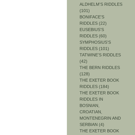
ALDHELM'S RIDDLES
(101)
BONIFACE'S
RIDDLES (22)
EUSEBIUS'S
RIDDLES (60)
SYMPHOSIUS'S
RIDDLES (101)
TATWINE'S RIDDLES
(42)
THE BERN RIDDLES
(128)
THE EXETER BOOK
RIDDLES (184)
THE EXETER BOOK
RIDDLES IN
BOSNIAN,
CROATIAN,
MONTENEGRIN AND
SERBIAN (4)
THE EXETER BOOK