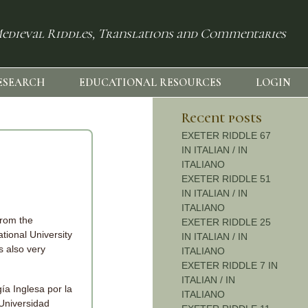
edieval Riddles, Translations and Commentaries
ESEARCH
EDUCATIONAL RESOURCES
LOGIN
Recent posts
EXETER RIDDLE 67
IN ITALIAN / IN
ITALIANO
EXETER RIDDLE 51
IN ITALIAN / IN
ITALIANO
from the
EXETER RIDDLE 25
tional University
IN ITALIAN / IN
s also very
ITALIANO
EXETER RIDDLE 7 IN
ITALIAN / IN
ía Inglesa por la
ITALIANO
Universidad