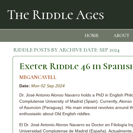
The Riddle Ages
HOME
ABOUT
RIDDLE POSTS BY ARCHIVE DATE:
SEP 2024
Exeter Riddle 46 in Spanis
MEGANCAVELL
Date:
Mon 02 Sep 2024
Dr. José Antonio Alonso Navarro holds a PhD in English Philo
Complutense University of Madrid (Spain). Currently, Alonso 
of Asuncion (Paraguay). His main interest revolves around the
enthusiastic about Old English riddles.
El Dr. José Antonio Alonso Navarro es Doctor en Filología In
Universidad Complutense de Madrid (España). Actualmente, A