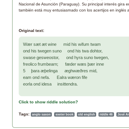
Nacional de Asunción (Paraguay). Su principal interés gira en
también está muy entusiasmado con los acertijos en inglés a
Original text:
Wær sæt æt wine mid his wifum twam
ond his twegen suno ond his twa dohtor,
swase gesweostor, ond hyra suno twegen,
freolico frumbearn; fæder wæs þær inne
5 þara æþelinga æghwæðres mid,
eam ond nefa. Ealra wæron fife
eorla ond idesa insittendra.
Click to show riddle solution?
Tags:
anglo saxon
exeter book
old english
riddle 46
José A