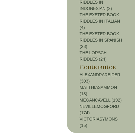
RIDDLES IN
INDONESIAN (2)
THE EXETER BOOK
RIDDLES IN ITALIAN
(4)
THE EXETER BOOK
RIDDLES IN SPANISH
(23)
THE LORSCH
RIDDLES (24)
Contributor
ALEXANDRAREIDER
(303)
MATTHIASAMMON
(13)
MEGANCAVELL (192)
NEVILLEMOGFORD
(174)
VICTORIASYMONS
(15)