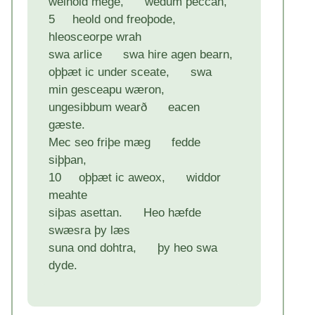
welhold mege, wedum þeccan,
5 heold ond freoþode,
hleosceorpe wrah
swa arlice swa hire agen bearn,
oþþæt ic under sceate, swa
min gesceapu wæron,
ungesibbum wearð eacen
gæste.
Mec seo friþe mæg fedde
siþþan,
10 oþþæt ic aweox, widdor
meahte
siþas asettan. Heo hæfde
swæsra þy læs
suna ond dohtra, þy heo swa
dyde.